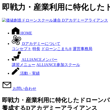
即戦力・産業利用に特化した
HOME
Dアカデミーについて
コンセプト
特長
ドローンこまち®
運営事務局
ALLIANCEメンバー
講習メニュー
ALLIANCE参加スクール
活動・実績
お問い合わせ
即戦力・産業利用に特化したドローン
養成するDアカデミーアライアンス