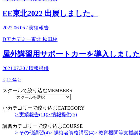
EE東北2022 出展しました。
2022.06.05 / 実績報告
Dアカデミー東北 秋田校
屋外講習用サポートカーを導入しまし
2021.07.30 / 情報提供
<
1
2
3
4
>
スクールで絞り込む
MEMBERS
小カテゴリーで絞り込む
CATEGORY
> 実績報告(11)
> 情報提供(5)
講習カテゴリーで絞り込む
COURSE
> その他講習(4)
> 操縦者資格講習(4)
> 教育機関等支援講習