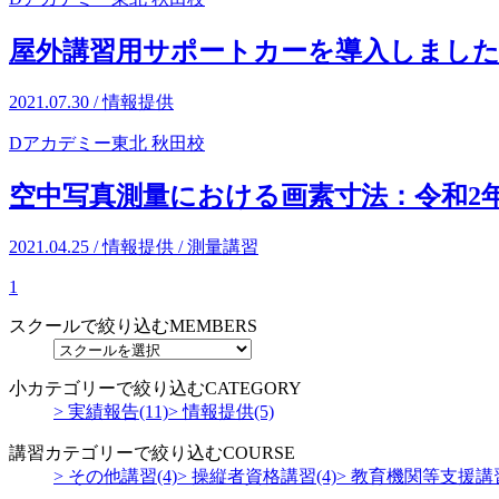
屋外講習用サポートカーを導入しまし
2021.07.30 / 情報提供
Dアカデミー東北 秋田校
空中写真測量における画素寸法：令和2
2021.04.25 / 情報提供 /
測量講習
1
スクールで絞り込む
MEMBERS
小カテゴリーで絞り込む
CATEGORY
> 実績報告(11)
> 情報提供(5)
講習カテゴリーで絞り込む
COURSE
> その他講習(4)
> 操縦者資格講習(4)
> 教育機関等支援講習