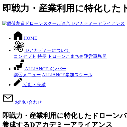
即戦力・産業利用に特化した
HOME
Dアカデミーについて
コンセプト
特長
ドローンこまち®
運営事務局
ALLIANCEメンバー
講習メニュー
ALLIANCE参加スクール
活動・実績
お問い合わせ
即戦力・産業利用に特化したドローン
養成するDアカデミーアライアンス