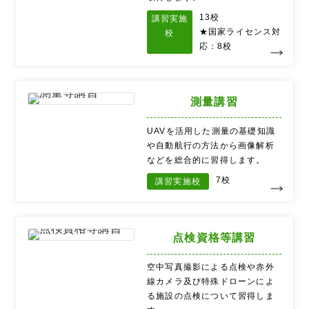
13校
講習実施
★国家ライセンス対
校
応：8校
測量講習
UAVを活用した測量の基礎知識
や自動航行の方法から画像解析
などを総合的に習得します。
7校
講習実施校
点検資格等講習
空中写真撮影による点検や赤外
線カメラ及び特殊ドローンによ
る施設の点検について習得しま